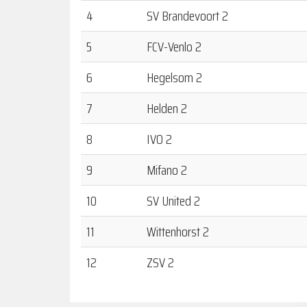
4
SV Brandevoort 2
5
FCV-Venlo 2
6
Hegelsom 2
7
Helden 2
8
IVO 2
9
Mifano 2
10
SV United 2
11
Wittenhorst 2
12
ZSV 2