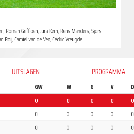
n, Roman Griffioen, Jura Kern, Rens Manders, Sjors
n Roij, Camiel van de Ven, Cédric Vreugde
UITSLAGEN
PROGRAMMA
GW
W
G
V
D
0
0
0
0
0
0
0
0
0
0
0
0
0
0
0