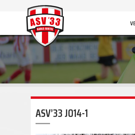
V
ASV’33 JO14-1